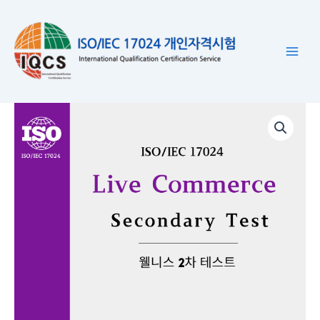
콘
텐
츠
로
건
너
라
뛰
이
기
브
커
머
스
2
차
시
험
수