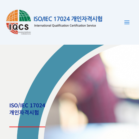
콘
텐
츠
로
건
너
뛰
기
ISO/IEC 17024
개인자격시험