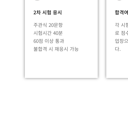
2차 시험 응시
합격
주관식 20문항
각 시
시험시간 40분
로 점
60점 이상 통과
업창으
불합격 시 재응시 가능
다.