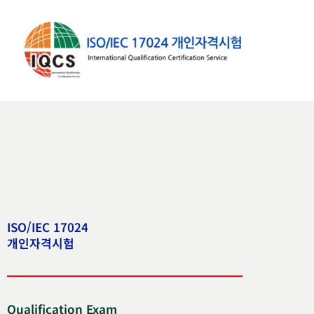
콘
텐
츠
로
건
너
뛰
기
ISO/IEC 17024
개인자격시험
Qualification Exam