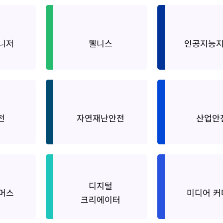
ger
Wellness
AI Instruc
니저
웰니스
인공지능
Natural
Occupatio
ty
전
자연재난안전
산업안
Disaster Safety
Safety
Media
디지털
erce
Digital Creator
머스
미디어 커
Commer
크리에이터