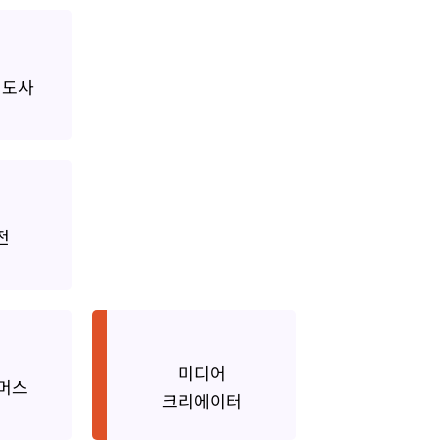
tor
지도사
nal
전
미디어
Media Creator
머스
ce
크리에이터