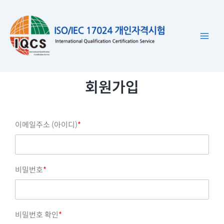
콘
텐
츠
로
건
너
회원가입
뛰
기
이메일주소 (아이디)
*
비밀번호
*
비밀번호 확인
*